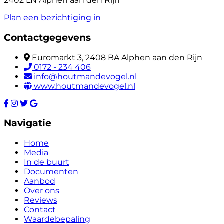
2402 LN Alphen aan den Rijn
Plan een bezichtiging in
Contactgegevens
Euromarkt 3, 2408 BA Alphen aan den Rijn
0172 - 234 406
info@houtmandevogel.nl
www.houtmandevogel.nl
Navigatie
Home
Media
In de buurt
Documenten
Aanbod
Over ons
Reviews
Contact
Waardebepaling